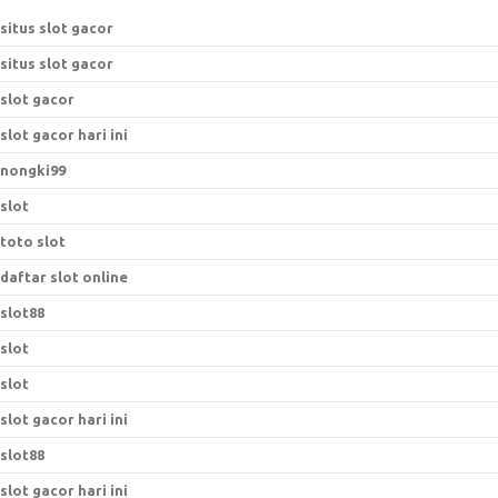
situs slot gacor
situs slot gacor
slot gacor
slot gacor hari ini
nongki99
slot
toto slot
daftar slot online
slot88
slot
slot
slot gacor hari ini
slot88
slot gacor hari ini