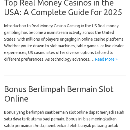
Top Real Money Casinos in the
USA: A Complete Guide for 2025
Introduction to Real Money Casino Gaming in the US Real money
gambling has become a mainstream activity across the United
States, with millions of players engaging in online casino platforms.
Whether you’re drawn to slot machines, table games, or live dealer
experiences, US casino sites offer diverse options tailored to
different preferences. As technology advances,…
Read More »
Bonus Berlimpah Bermain Slot
Online
Bonus yang berlimpah saat bermain slot online dapat menjadi salah
satu daya tarik utama bagi pemain. Bonus ini bisa meningkatkan
saldo permainan Anda, memberikan lebih banyak peluang untuk