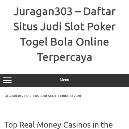
Skip
to
Juragan303 – Daftar
content
Situs Judi Slot Poker
Togel Bola Online
Terpercaya
Menu
TAG ARCHIVES:
SITUS JUDI SLOT TERBARU 2020
Top Real Money Casinos in the