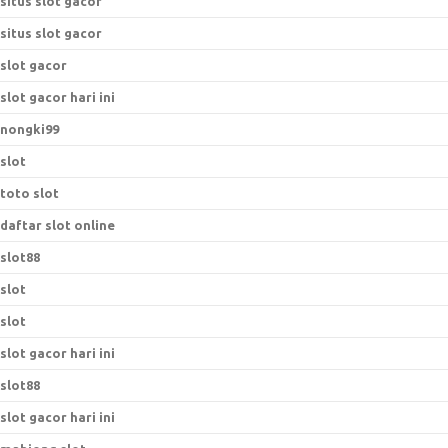
situs slot gacor
situs slot gacor
slot gacor
slot gacor hari ini
nongki99
slot
toto slot
daftar slot online
slot88
slot
slot
slot gacor hari ini
slot88
slot gacor hari ini