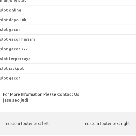
mahjong slot
slot online
slot depo 10k
slot gacor
slot gacor hari ini
slot gacor 777
slot terpercaya
slot jackpot
slot gacor
For More Information Please
Contact Us
jasa seo judi
custom footer text left
custom footer text right