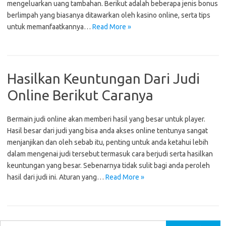
mengeluarkan uang tambahan. Berikut adalah beberapa jenis bonus
berlimpah yang biasanya ditawarkan oleh kasino online, serta tips
untuk memanfaatkannya…
Read More »
Hasilkan Keuntungan Dari Judi
Online Berikut Caranya
Bermain judi online akan memberi hasil yang besar untuk player.
Hasil besar dari judi yang bisa anda akses online tentunya sangat
menjanjikan dan oleh sebab itu, penting untuk anda ketahui lebih
dalam mengenai judi tersebut termasuk cara berjudi serta hasilkan
keuntungan yang besar. Sebenarnya tidak sulit bagi anda peroleh
hasil dari judi ini. Aturan yang…
Read More »