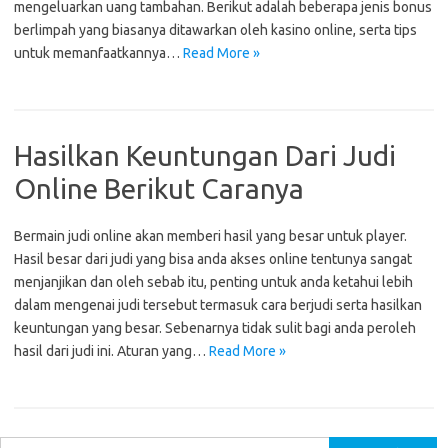
mengeluarkan uang tambahan. Berikut adalah beberapa jenis bonus
berlimpah yang biasanya ditawarkan oleh kasino online, serta tips
untuk memanfaatkannya…
Read More »
Hasilkan Keuntungan Dari Judi
Online Berikut Caranya
Bermain judi online akan memberi hasil yang besar untuk player.
Hasil besar dari judi yang bisa anda akses online tentunya sangat
menjanjikan dan oleh sebab itu, penting untuk anda ketahui lebih
dalam mengenai judi tersebut termasuk cara berjudi serta hasilkan
keuntungan yang besar. Sebenarnya tidak sulit bagi anda peroleh
hasil dari judi ini. Aturan yang…
Read More »