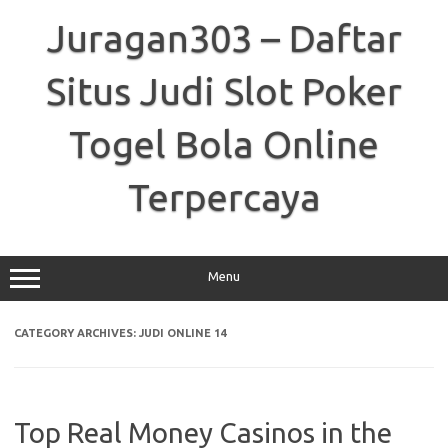
Skip
to
Juragan303 – Daftar
content
Situs Judi Slot Poker
Togel Bola Online
Terpercaya
Menu
CATEGORY ARCHIVES:
JUDI ONLINE 14
Top Real Money Casinos in the