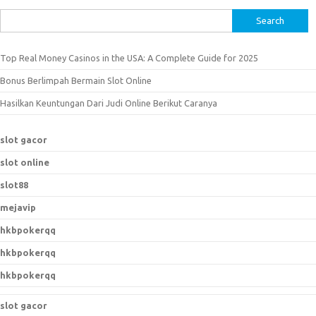
S
e
a
Top Real Money Casinos in the USA: A Complete Guide for 2025
r
Bonus Berlimpah Bermain Slot Online
c
h
Hasilkan Keuntungan Dari Judi Online Berikut Caranya
f
o
slot gacor
r
slot online
:
slot88
mejavip
hkbpokerqq
hkbpokerqq
hkbpokerqq
slot gacor