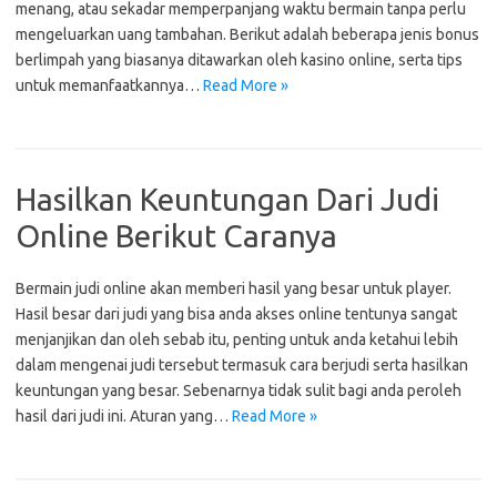
menang, atau sekadar memperpanjang waktu bermain tanpa perlu
mengeluarkan uang tambahan. Berikut adalah beberapa jenis bonus
berlimpah yang biasanya ditawarkan oleh kasino online, serta tips
untuk memanfaatkannya…
Read More »
Hasilkan Keuntungan Dari Judi
Online Berikut Caranya
Bermain judi online akan memberi hasil yang besar untuk player.
Hasil besar dari judi yang bisa anda akses online tentunya sangat
menjanjikan dan oleh sebab itu, penting untuk anda ketahui lebih
dalam mengenai judi tersebut termasuk cara berjudi serta hasilkan
keuntungan yang besar. Sebenarnya tidak sulit bagi anda peroleh
hasil dari judi ini. Aturan yang…
Read More »