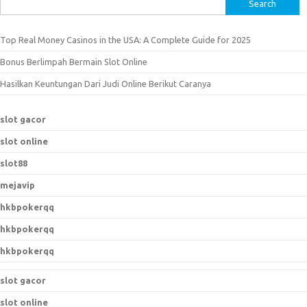
S
e
a
Top Real Money Casinos in the USA: A Complete Guide for 2025
r
Bonus Berlimpah Bermain Slot Online
c
h
Hasilkan Keuntungan Dari Judi Online Berikut Caranya
f
o
slot gacor
r
slot online
:
slot88
mejavip
hkbpokerqq
hkbpokerqq
hkbpokerqq
slot gacor
slot online