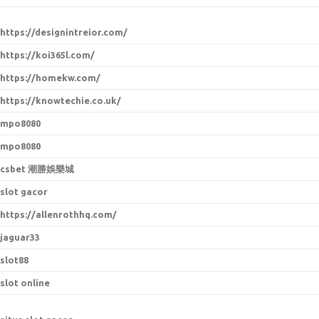
https://designintreior.com/
https://koi365l.com/
https://homekw.com/
https://knowtechie.co.uk/
mpo8080
mpo8080
csbet 潮勝娛樂城
slot gacor
https://allenrothhq.com/
jaguar33
slot88
slot online