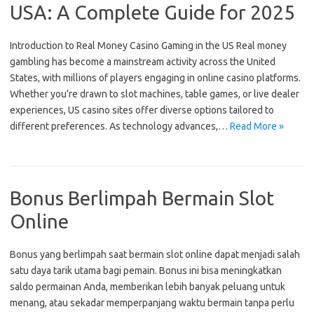
USA: A Complete Guide for 2025
Introduction to Real Money Casino Gaming in the US Real money
gambling has become a mainstream activity across the United
States, with millions of players engaging in online casino platforms.
Whether you’re drawn to slot machines, table games, or live dealer
experiences, US casino sites offer diverse options tailored to
different preferences. As technology advances,…
Read More »
Bonus Berlimpah Bermain Slot
Online
Bonus yang berlimpah saat bermain slot online dapat menjadi salah
satu daya tarik utama bagi pemain. Bonus ini bisa meningkatkan
saldo permainan Anda, memberikan lebih banyak peluang untuk
menang, atau sekadar memperpanjang waktu bermain tanpa perlu