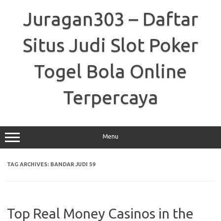
Skip
to
Juragan303 – Daftar
content
Situs Judi Slot Poker
Togel Bola Online
Terpercaya
Menu
TAG ARCHIVES:
BANDAR JUDI 59
Top Real Money Casinos in the