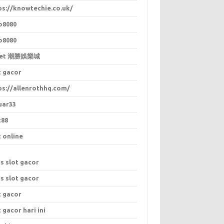
ps://knowtechie.co.uk/
o8080
o8080
bet 潮勝娛樂城
t gacor
ps://allenrothhq.com/
uar33
t88
t online
us slot gacor
us slot gacor
t gacor
t gacor hari ini