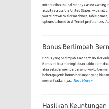
Introduction to Real Money Casino Gaming 
activity across the United States, with milli
you’re drawn to slot machines, table games, 
options tailored to different preferences.
Bonus Berlimpah Berm
Bonus yang berlimpah saat bermain slot onli
Bonus ini bisa meningkatkan saldo permain
atau sekadar memperpanjang waktu bermain 
beberapa jenis bonus berlimpah yang biasany
memanfaatkannya…
Read More »
Hasilkan Keuntungan D