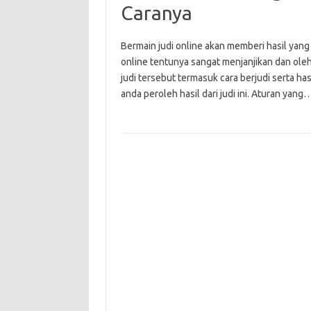
Caranya
Bermain judi online akan memberi hasil yang 
online tentunya sangat menjanjikan dan oleh
judi tersebut termasuk cara berjudi serta ha
anda peroleh hasil dari judi ini. Aturan yang