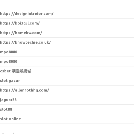
https://designintreior.com/
https://koi365l.com/
https://homekw.com/
https://knowtechie.co.uk/
mpo8080
mpo8080
csbet 潮勝娛樂城
slot gacor
https://allenrothhq.com/
jaguar33
slot88
slot online