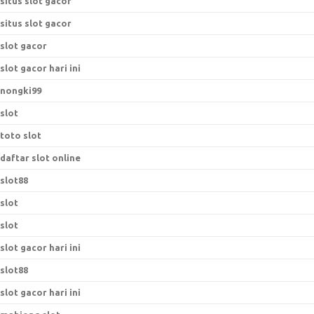
situs slot gacor
situs slot gacor
slot gacor
slot gacor hari ini
nongki99
slot
toto slot
daftar slot online
slot88
slot
slot
slot gacor hari ini
slot88
slot gacor hari ini