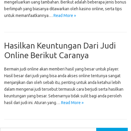
mengeluarkan uang tambahan. Berikut adalah beberapa jenis bonus
berlimpah yang biasanya ditawarkan oleh kasino online, serta tips
untuk memanfaatkannya…
Read More »
Hasilkan Keuntungan Dari Judi
Online Berikut Caranya
Bermain judi online akan memberi hasil yang besar untuk player.
Hasil besar dari judi yang bisa anda akses online tentunya sangat
menjanjikan dan oleh sebab itu, penting untuk anda ketahui lebih
dalam mengenai judi tersebut termasuk cara berjudi serta hasilkan
keuntungan yang besar. Sebenarnya tidak sulit bagi anda peroleh
hasil dari judi ini. Aturan yang…
Read More »