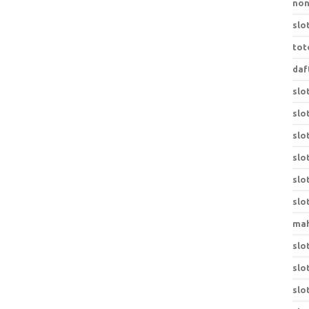
non
slo
tot
daf
slo
slo
slo
slo
slo
slo
mah
slo
slo
slo