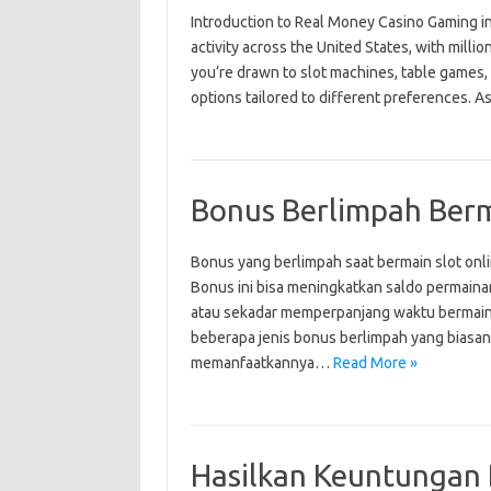
Introduction to Real Money Casino Gaming 
activity across the United States, with milli
you’re drawn to slot machines, table games, 
options tailored to different preferences.
Bonus Berlimpah Berm
Bonus yang berlimpah saat bermain slot onli
Bonus ini bisa meningkatkan saldo permain
atau sekadar memperpanjang waktu bermain 
beberapa jenis bonus berlimpah yang biasany
memanfaatkannya…
Read More »
Hasilkan Keuntungan D