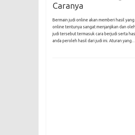
Caranya
Bermain judi online akan memberi hasil yang 
online tentunya sangat menjanjikan dan oleh
judi tersebut termasuk cara berjudi serta ha
anda peroleh hasil dari judi ini. Aturan yang