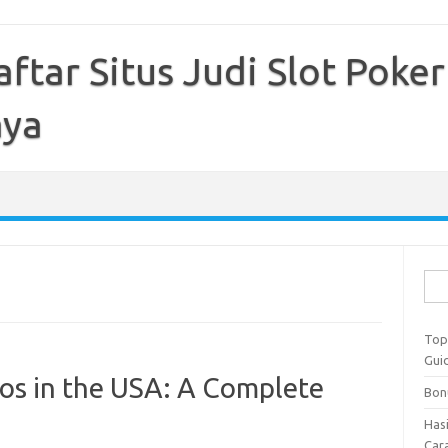
ftar Situs Judi Slot Poker
aya
Sea
for:
Top
Gui
os in the USA: A Complete
Bon
Hasi
Car