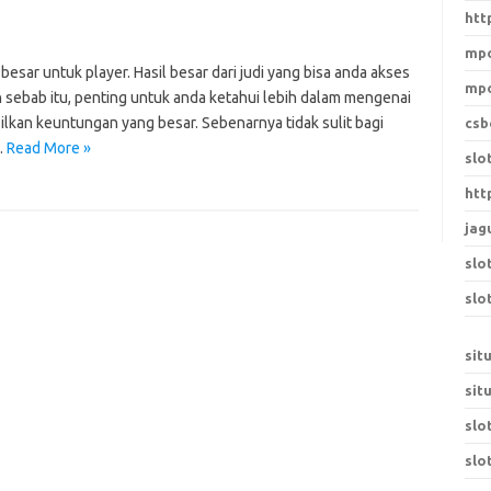
htt
mp
besar untuk player. Hasil besar dari judi yang bisa anda akses
mp
 sebab itu, penting untuk anda ketahui lebih dalam mengenai
silkan keuntungan yang besar. Sebenarnya tidak sulit bagi
cs
…
Read More »
slo
htt
jag
slo
slo
sit
sit
slo
slo