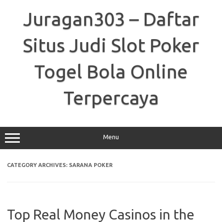
Skip
to
Juragan303 – Daftar
content
Situs Judi Slot Poker
Togel Bola Online
Terpercaya
Menu
CATEGORY ARCHIVES:
SARANA POKER
Top Real Money Casinos in the