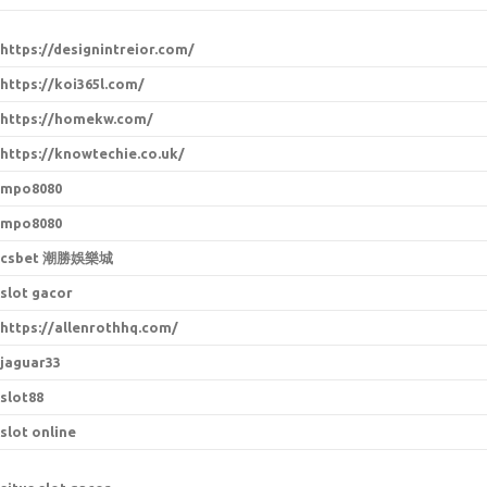
https://designintreior.com/
https://koi365l.com/
https://homekw.com/
https://knowtechie.co.uk/
mpo8080
mpo8080
csbet 潮勝娛樂城
slot gacor
https://allenrothhq.com/
jaguar33
slot88
slot online