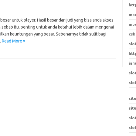
htt
mp
besar untuk player. Hasil besar dari judi yang bisa anda akses
mp
 sebab itu, penting untuk anda ketahui lebih dalam mengenai
silkan keuntungan yang besar. Sebenarnya tidak sulit bagi
cs
…
Read More »
slo
htt
jag
slo
slo
sit
sit
slo
slo