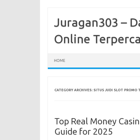
Skip
to
content
Juragan303 – Da
Online Terperc
HOME
CATEGORY ARCHIVES:
SITUS JUDI SLOT PROMO 
Top Real Money Casin
Guide for 2025