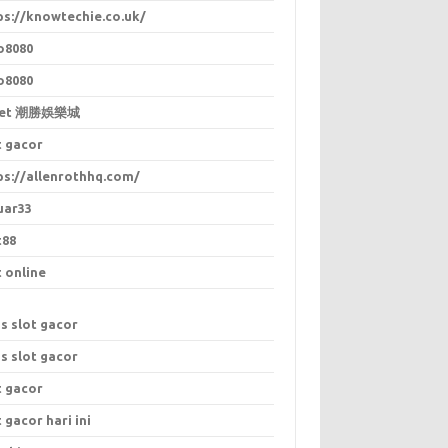
ps://knowtechie.co.uk/
o8080
o8080
bet 潮勝娛樂城
t gacor
ps://allenrothhq.com/
uar33
t88
t online
us slot gacor
us slot gacor
t gacor
t gacor hari ini