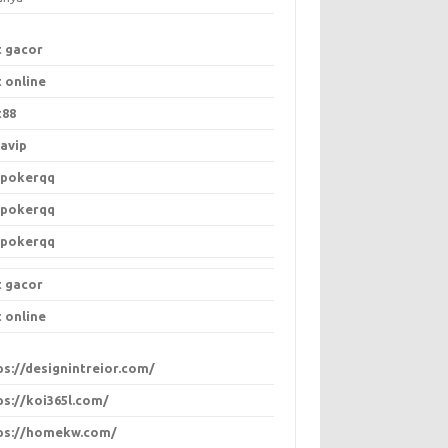
t gacor
t online
t88
avip
bpokerqq
bpokerqq
bpokerqq
t gacor
t online
ps://designintreior.com/
ps://koi365l.com/
ps://homekw.com/