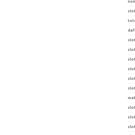
non
slo
tot
daf
slo
slo
slo
slo
slo
slo
mah
slo
slo
slo