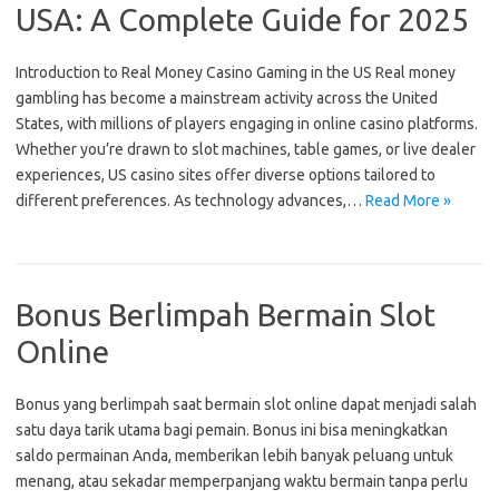
USA: A Complete Guide for 2025
Introduction to Real Money Casino Gaming in the US Real money
gambling has become a mainstream activity across the United
States, with millions of players engaging in online casino platforms.
Whether you’re drawn to slot machines, table games, or live dealer
experiences, US casino sites offer diverse options tailored to
different preferences. As technology advances,…
Read More »
Bonus Berlimpah Bermain Slot
Online
Bonus yang berlimpah saat bermain slot online dapat menjadi salah
satu daya tarik utama bagi pemain. Bonus ini bisa meningkatkan
saldo permainan Anda, memberikan lebih banyak peluang untuk
menang, atau sekadar memperpanjang waktu bermain tanpa perlu