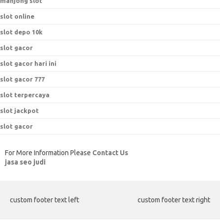
mahjong slot
slot online
slot depo 10k
slot gacor
slot gacor hari ini
slot gacor 777
slot terpercaya
slot jackpot
slot gacor
For More Information Please
Contact Us
jasa seo judi
custom footer text left
custom footer text right