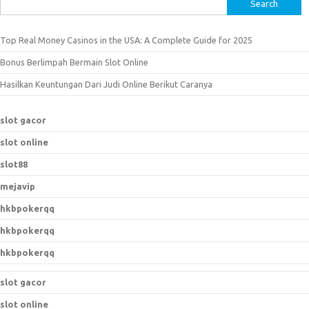
S
e
a
Top Real Money Casinos in the USA: A Complete Guide for 2025
r
Bonus Berlimpah Bermain Slot Online
c
h
Hasilkan Keuntungan Dari Judi Online Berikut Caranya
f
o
slot gacor
r
slot online
:
slot88
mejavip
hkbpokerqq
hkbpokerqq
hkbpokerqq
slot gacor
slot online