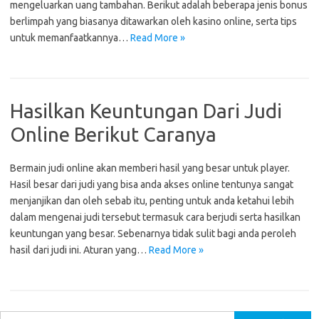
mengeluarkan uang tambahan. Berikut adalah beberapa jenis bonus
berlimpah yang biasanya ditawarkan oleh kasino online, serta tips
untuk memanfaatkannya…
Read More »
Hasilkan Keuntungan Dari Judi
Online Berikut Caranya
Bermain judi online akan memberi hasil yang besar untuk player.
Hasil besar dari judi yang bisa anda akses online tentunya sangat
menjanjikan dan oleh sebab itu, penting untuk anda ketahui lebih
dalam mengenai judi tersebut termasuk cara berjudi serta hasilkan
keuntungan yang besar. Sebenarnya tidak sulit bagi anda peroleh
hasil dari judi ini. Aturan yang…
Read More »