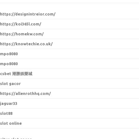
https://designintreior.com/
https://koi365l.com/
https://homekw.com/
https://knowtechie.co.uk/
mpo8080
mpo8080
csbet 潮勝娛樂城
slot gacor
https://allenrothhq.com/
jaguar33
slot88
slot online