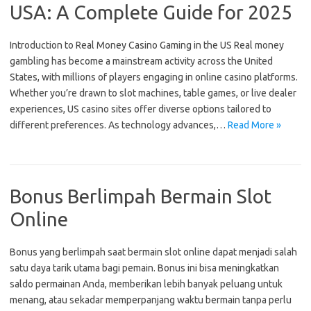
USA: A Complete Guide for 2025
Introduction to Real Money Casino Gaming in the US Real money
gambling has become a mainstream activity across the United
States, with millions of players engaging in online casino platforms.
Whether you’re drawn to slot machines, table games, or live dealer
experiences, US casino sites offer diverse options tailored to
different preferences. As technology advances,…
Read More »
Bonus Berlimpah Bermain Slot
Online
Bonus yang berlimpah saat bermain slot online dapat menjadi salah
satu daya tarik utama bagi pemain. Bonus ini bisa meningkatkan
saldo permainan Anda, memberikan lebih banyak peluang untuk
menang, atau sekadar memperpanjang waktu bermain tanpa perlu