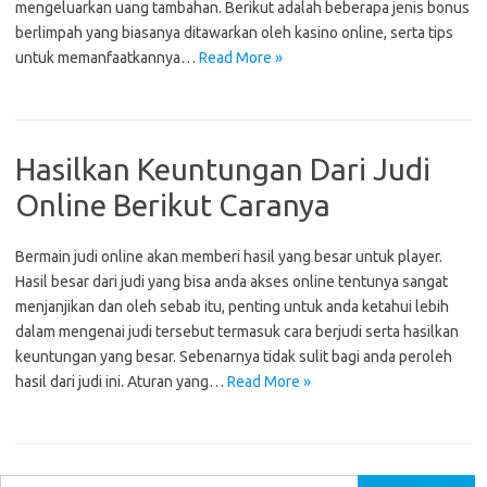
mengeluarkan uang tambahan. Berikut adalah beberapa jenis bonus
berlimpah yang biasanya ditawarkan oleh kasino online, serta tips
untuk memanfaatkannya…
Read More »
Hasilkan Keuntungan Dari Judi
Online Berikut Caranya
Bermain judi online akan memberi hasil yang besar untuk player.
Hasil besar dari judi yang bisa anda akses online tentunya sangat
menjanjikan dan oleh sebab itu, penting untuk anda ketahui lebih
dalam mengenai judi tersebut termasuk cara berjudi serta hasilkan
keuntungan yang besar. Sebenarnya tidak sulit bagi anda peroleh
hasil dari judi ini. Aturan yang…
Read More »