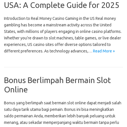
USA: A Complete Guide for 2025
Introduction to Real Money Casino Gaming in the US Real money
gambling has become a mainstream activity across the United
States, with millions of players engaging in online casino platforms.
Whether you’re drawn to slot machines, table games, or live dealer
experiences, US casino sites offer diverse options tailored to
different preferences. As technology advances,…
Read More »
Bonus Berlimpah Bermain Slot
Online
Bonus yang berlimpah saat bermain slot online dapat menjadi salah
satu daya tarik utama bagi pemain. Bonus ini bisa meningkatkan
saldo permainan Anda, memberikan lebih banyak peluang untuk
menang, atau sekadar memperpanjang waktu bermain tanpa perlu