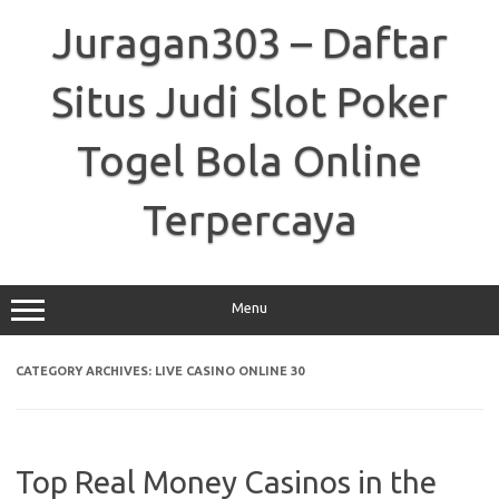
Skip
to
Juragan303 – Daftar
content
Situs Judi Slot Poker
Togel Bola Online
Terpercaya
Menu
CATEGORY ARCHIVES:
LIVE CASINO ONLINE 30
Top Real Money Casinos in the