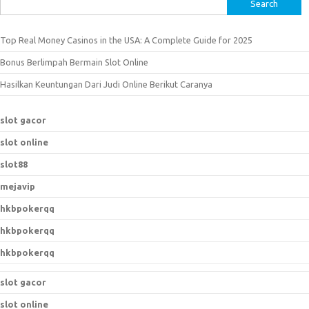
S
e
a
Top Real Money Casinos in the USA: A Complete Guide for 2025
r
Bonus Berlimpah Bermain Slot Online
c
h
Hasilkan Keuntungan Dari Judi Online Berikut Caranya
f
o
slot gacor
r
slot online
:
slot88
mejavip
hkbpokerqq
hkbpokerqq
hkbpokerqq
slot gacor
slot online