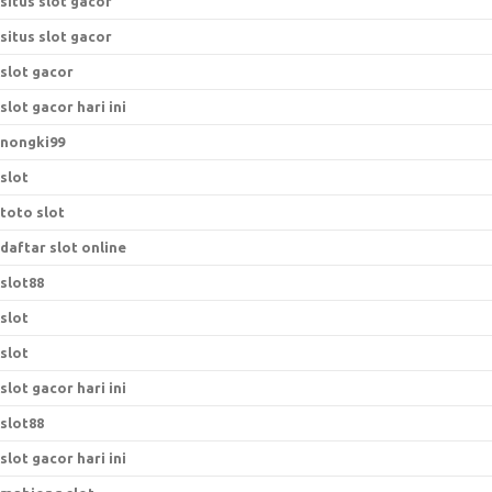
situs slot gacor
situs slot gacor
slot gacor
slot gacor hari ini
nongki99
slot
toto slot
daftar slot online
slot88
slot
slot
slot gacor hari ini
slot88
slot gacor hari ini