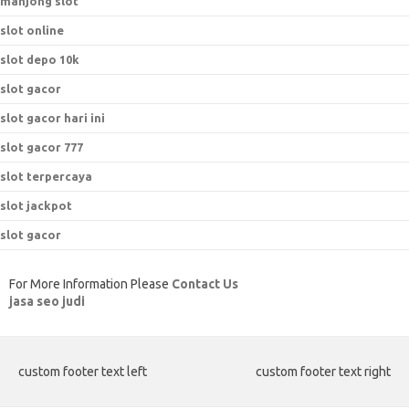
mahjong slot
slot online
slot depo 10k
slot gacor
slot gacor hari ini
slot gacor 777
slot terpercaya
slot jackpot
slot gacor
For More Information Please
Contact Us
jasa seo judi
custom footer text left
custom footer text right