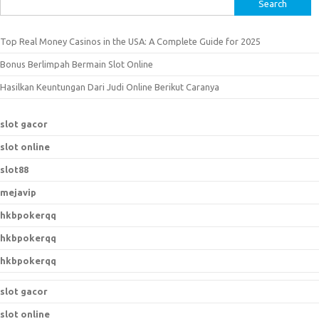
S
e
a
Top Real Money Casinos in the USA: A Complete Guide for 2025
r
Bonus Berlimpah Bermain Slot Online
c
h
Hasilkan Keuntungan Dari Judi Online Berikut Caranya
f
o
slot gacor
r
slot online
:
slot88
mejavip
hkbpokerqq
hkbpokerqq
hkbpokerqq
slot gacor
slot online