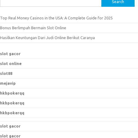
S
e
a
Top Real Money Casinos in the USA: A Complete Guide for 2025
r
Bonus Berlimpah Bermain Slot Online
c
h
Hasilkan Keuntungan Dari Judi Online Berikut Caranya
f
o
slot gacor
r
slot online
:
slot88
mejavip
hkbpokerqq
hkbpokerqq
hkbpokerqq
slot gacor
slot gacor